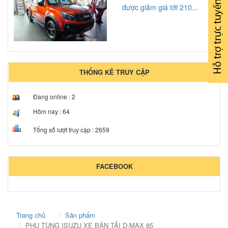
được giảm giá tới 210...
THỐNG KÊ TRUY CẬP
Đang online :
2
Hôm nay :
64
Tổng số lượt truy cập :
2659
FACEBOOK
Trang chủ
Sản phẩm
PHỤ TÙNG ISUZU XE BÁN TẢI D-MAX 85