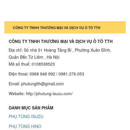
CÔNG TY TNHH THƯƠNG MẠI VÀ DỊCH VỤ Ô TÔ TTH
CÔNG TY TNHH THƯƠNG MẠI VÀ DỊCH VỤ Ô TÔ TTH
Địa chỉ: Số nhà 51 Hoàng Tăng Bí , Phường Xuân Đỉnh,
Quận Bắc Từ Liêm , Hà Nội
Mã số thuế: 0108538523
Điện thoai: 0968 948 992 / 0981.376.053
Email: phutungtth@gmail.com
Website: http://phutung-isuzu.com/
DANH MỤC SẢN PHẨM
PHỤ TÙNG ISUZU
PHỤ TÙNG HINO