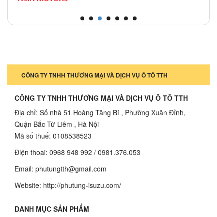
CÔNG TY TNHH THƯƠNG MẠI VÀ DỊCH VỤ Ô TÔ TTH
CÔNG TY TNHH THƯƠNG MẠI VÀ DỊCH VỤ Ô TÔ TTH
Địa chỉ: Số nhà 51 Hoàng Tăng Bí , Phường Xuân Đỉnh,
Quận Bắc Từ Liêm , Hà Nội
Mã số thuế: 0108538523
Điện thoai: 0968 948 992 / 0981.376.053
Email: phutungtth@gmail.com
Website: http://phutung-isuzu.com/
DANH MỤC SẢN PHẨM