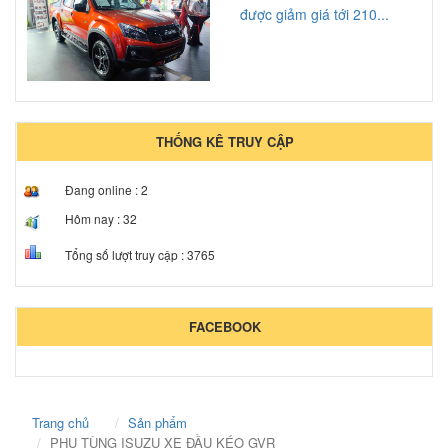
được giảm giá tới 210...
THỐNG KÊ TRUY CẬP
Đang online :
2
Hôm nay :
32
Tổng số lượt truy cập :
3765
FACEBOOK
Trang chủ
Sản phẩm
PHỤ TÙNG ISUZU XE ĐẦU KÉO GVR