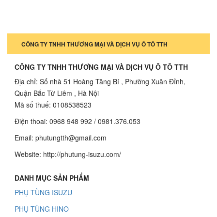
CÔNG TY TNHH THƯƠNG MẠI VÀ DỊCH VỤ Ô TÔ TTH
CÔNG TY TNHH THƯƠNG MẠI VÀ DỊCH VỤ Ô TÔ TTH
Địa chỉ: Số nhà 51 Hoàng Tăng Bí , Phường Xuân Đỉnh,
Quận Bắc Từ Liêm , Hà Nội
Mã số thuế: 0108538523
Điện thoai: 0968 948 992 / 0981.376.053
Email: phutungtth@gmail.com
Website: http://phutung-isuzu.com/
DANH MỤC SẢN PHẨM
PHỤ TÙNG ISUZU
PHỤ TÙNG HINO