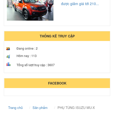
được giảm giá tới 210...
THỐNG KÊ TRUY CẬP
Đang online :
2
Hôm nay :
113
Tổng số lượt truy cập :
3607
FACEBOOK
Trang chủ
Sản phẩm
PHỤ TÙNG ISUZU MU-X