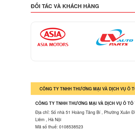
ĐỐI TÁC VÀ KHÁCH HÀNG
CÔNG TY TNHH THƯƠNG MẠI VÀ DỊCH VỤ Ô T
CÔNG TY TNHH THƯƠNG MẠI VÀ DỊCH VỤ Ô TÔ
Địa chỉ: Số nhà 51 Hoàng Tăng Bí , Phường Xuân Đ
Liêm , Hà Nội
Mã số thuế: 0108538523