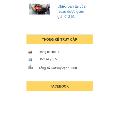
Chiếc bán tải của
Isuzu được giảm
giá tới 210...
THỐNG KÊ TRUY CẬP
Đang online :
4
Hôm nay :
55
Tổng số lượt truy cập :
3368
FACEBOOK