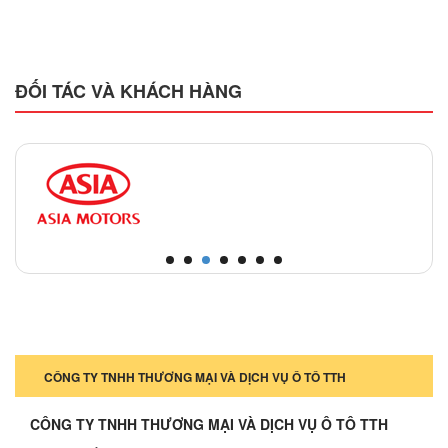
ĐỐI TÁC VÀ KHÁCH HÀNG
CÔNG TY TNHH THƯƠNG MẠI VÀ DỊCH VỤ Ô TÔ TTH
CÔNG TY TNHH THƯƠNG MẠI VÀ DỊCH VỤ Ô TÔ TTH