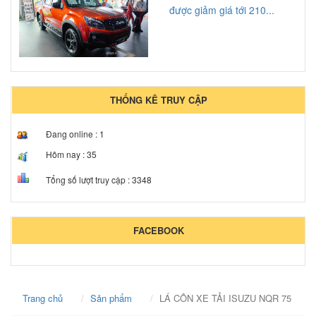
được giảm giá tới 210...
THỐNG KÊ TRUY CẬP
Đang online :
1
Hôm nay :
35
Tổng số lượt truy cập :
3348
FACEBOOK
Trang chủ
Sản phẩm
LÁ CÔN XE TẢI ISUZU NQR 75